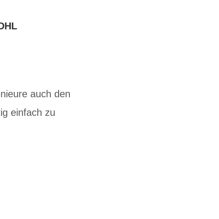
DHL
genieure auch den
tig einfach zu