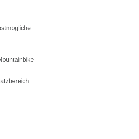
estmögliche
-Mountainbike
atzbereich