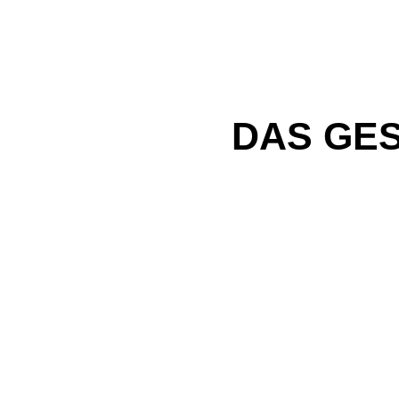
DAS GE
i:SY E-Bikes
Aktueller Produktkatalog zum Download